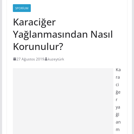
SPORIUM
Karaciğer
Yağlanmasından Nasıl
Korunulur?
27 Ağustos 2019
kuzeytürk
Ka
ra
ci
ğe
r
ya
ğl
an
m