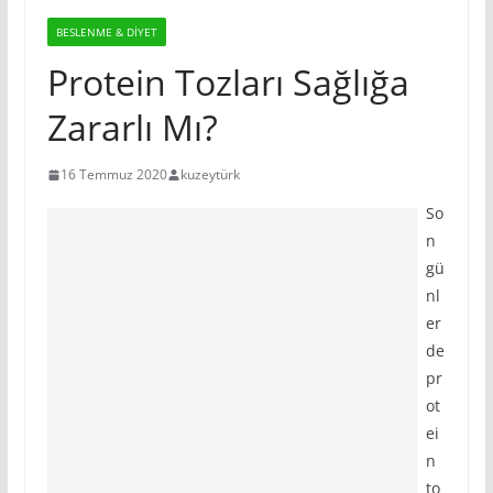
BESLENME & DIYET
Protein Tozları Sağlığa
Zararlı Mı?
16 Temmuz 2020
kuzeytürk
So
n
gü
nl
er
de
pr
ot
ei
n
to