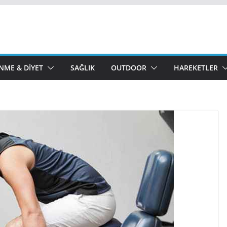
NME & DIYET
SAĞLIK
OUTDOOR
HAREKETLER