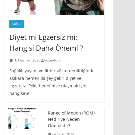
SAĞLIK
Diyet mi Egzersiz mi:
Hangisi Daha Önemli?
16 Haziran 2025
kuzeytürk
Sağlıklı yaşam ve fit bir vücut denildiğinde
akıllara hemen iki şey gelir: diyet ve
egzersiz. Peki, hedefinize ulaşmak için
hangisine
Range of Motion (ROM)
Nedir ve Neden
Önemlidir?
29 Ocak 2024