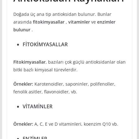
Doğada üç ana tip antioksidan bulunur. Bunlar
arasında
fitokimyasallar
,
vitaminler
ve
enzimler
bulunur
.
FİTOKİMYASALLAR
Fitokimyasallar
, bazıları çok güçlü antioksidanlar olan
bitki bazlı kimyasal türevlerdir.
Örnekler:
Karotenoidler, saponinler, polifenoller,
fenolik asitler, flavonoidler, vb.
VİTAMİNLER
Örnekler:
A, C, E ve D vitaminleri, koenzim Q10 vb.
ENZİMLER