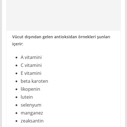
Vücut dışından gelen antioksidan örnekleri şunları
içerir:
A vitamini
C vitamini
E vitamini
beta karoten
likopenin
lutein
selenyum
manganez
zeaksantin