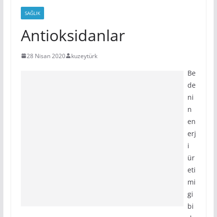
SAĞLIK
Antioksidanlar
28 Nisan 2020
kuzeytürk
Be
de
ni
n
en
erj
i
ür
eti
mi
gi
bi