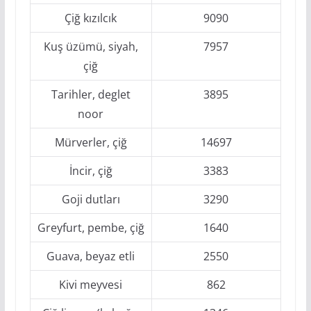
Çiğ kızılcık
9090
Kuş üzümü, siyah,
7957
çiğ
Tarihler, deglet
3895
noor
Mürverler, çiğ
14697
İncir, çiğ
3383
Goji dutları
3290
Greyfurt, pembe, çiğ
1640
Guava, beyaz etli
2550
Kivi meyvesi
862