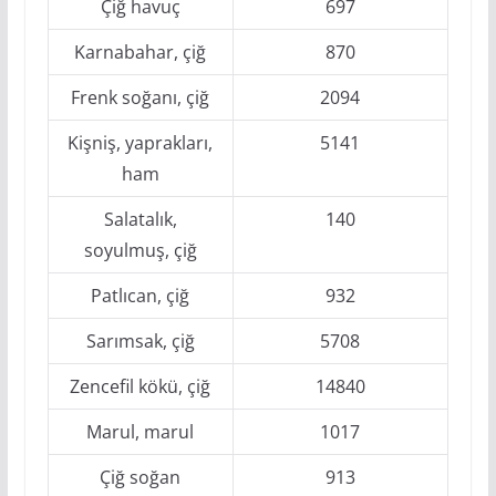
Çiğ havuç
697
Karnabahar, çiğ
870
Frenk soğanı, çiğ
2094
Kişniş, yaprakları,
5141
ham
Salatalık,
140
soyulmuş, çiğ
Patlıcan, çiğ
932
Sarımsak, çiğ
5708
Zencefil kökü, çiğ
14840
Marul, marul
1017
Çiğ soğan
913