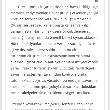
do
ğal süreçlerinde oluşan
oksidanlar
, hava kirliliği, ağır
metaller, radyasyonlar gibi çeşitli dış etkenler yoluyla
üretilen serbest radikal türlerini oluşturmaktadır.
Oluşan
serbest radikaller,
başta kanser ve kalp-
damar hastalıkları olmak üzere birçok dejeneratif
hastalığın oluşmasında önemli bir rol oynamaktadır.
Hücre fonksiyonlarına zarar vermek suretiyle hücre
içi ve dışı bileşenlere saldırabilen bu oksijen
türlerinin oluşumu ve aktivitesinin kontrol altına
alınması için vücudun
antioksidanlara
ihtiyacı vardır.
Zararlı reaktif türlerin etkileri vücuttaki farklı doğal
savunma sistemleri tarafından kontrol altında
tutulmaktadır. Ayrıca, vücudun bu endojen savunma
mekanizmalarının gıda yoluyla alınacak
antioksidan
besin takviyeleri
ile desteklenmesi gerekmektedir.
Özellikle koyu renkli meyveler, sebzeler, tahıllar ve