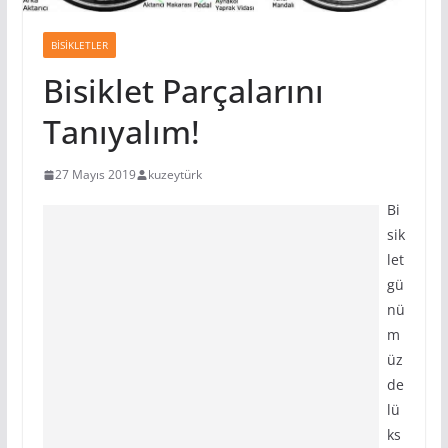
BISIKLETLER
Bisiklet Parçalarını
Tanıyalım!
27 Mayıs 2019
kuzeytürk
Bi
sik
let
gü
nü
m
üz
de
lü
ks