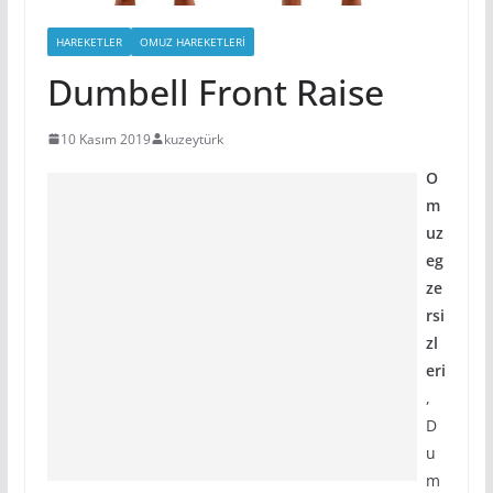
HAREKETLER
OMUZ HAREKETLERI
Dumbell Front Raise
10 Kasım 2019
kuzeytürk
O
m
uz
eg
ze
rsi
zl
eri
,
D
u
m