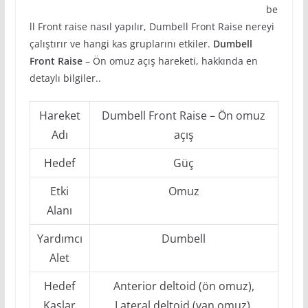
be
ll Front raise nasıl yapılır, Dumbell Front Raise nereyi
çalıştırır ve hangi kas gruplarını etkiler.
Dumbell
Front Raise
– Ön omuz açış hareketi, hakkında en
detaylı bilgiler..
Hareket
Dumbell Front Raise – Ön omuz
Adı
açış
Hedef
Güç
Etki
Omuz
Alanı
Yardımcı
Dumbell
Alet
Hedef
Anterior deltoid (ön omuz),
Kaslar
Lateral deltoid (yan omuz),