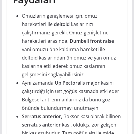
Omuzların genişlemesi için, omuz
hareketleri ile
deltoid
kaslarınızı
çalıştırmanız gerekli. Omuz genişletme
hareketleri arasında,
Dumbell front raise
yani omuzu öne kaldırma hareketi ile
deltoid kaslarından ön omuz ve yan omuz
kaslarına etki ederek omuz kaslarının
gelişmesini sağlayabilirsiniz.
Aynı zamanda
Up Pectoralis major
kasını
çalıştırdığı için üst göğüs kasınada etki eder.
Bölgesel antrenmanlarınız da bunu göz
önünde bulundurmayı unutmayın.
Serratus anterior
, Boksör kası olarak bilinen
serratus anterior
kası, oldukça zor gelişen
bir kas grubudur. Tam göğüs altı ile mide