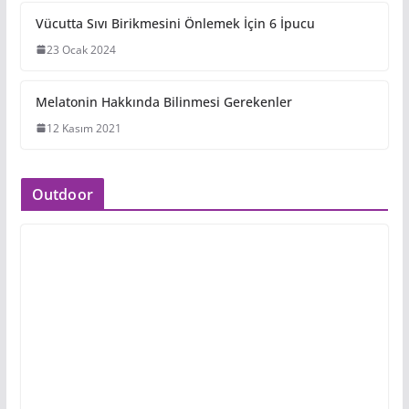
Range of Motion (ROM) Nedir ve
Neden Önemlidir?
29 Ocak 2024
Vücutta Sıvı Birikmesini Önlemek İçin 6 İpucu
23 Ocak 2024
Melatonin Hakkında Bilinmesi Gerekenler
12 Kasım 2021
Outdoor