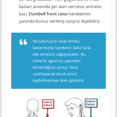
kasları arasında yer alan serratus antreior
kası,
Dumbell front raise
hareketinin
yanında bonus verilmiş sürpriz diyebiliriz.
Vücudunuzun sıcak olması,
kaslarınızda hareketin daha fazla
etki etmesini sağlayacaktır. Bu
nedenle egzersizi yaparken
dinlendiğiniz süreyi, fazla
uzatmayarak vücut ısınızı
kaybetmemeye özen gösterin.