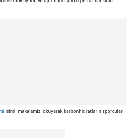
mi, üreme fonksiyonu ve optimum sporcu performansının
mi
isimli makalemizi okuyarak karbonhidratların sporcular