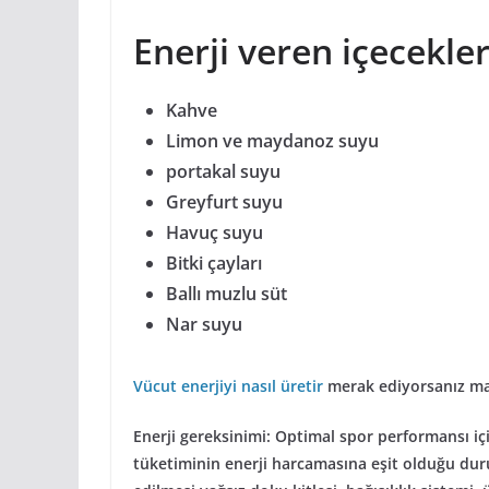
Enerji veren içecekle
Kahve
Limon ve maydanoz suyu
portakal suyu
Greyfurt suyu
Havuç suyu
Bitki çayları
Ballı muzlu süt
Nar suyu
Vücut enerjiyi nasıl üretir
merak ediyorsanız ma
Enerji gereksinimi: Optimal spor performansı içi
tüketiminin enerji harcamasına eşit olduğu dur