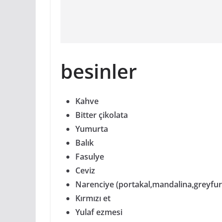
besinler
Kahve
Bitter çikolata
Yumurta
Balık
Fasulye
Ceviz
Narenciye (portakal,mandalina,greyfur
Kırmızı et
Yulaf ezmesi