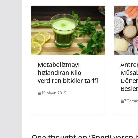
Metabolizmayı
Antre
hızlandıran Kilo
Müsa
verdiren bitkiler tarifi
Döne
Besl
19 Mayıs 2019
7 Temm
One thought on “
Enerji veren 