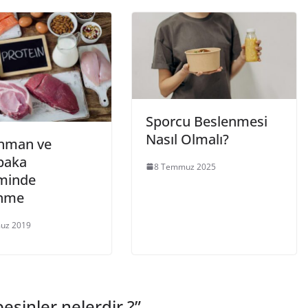
Sporcu Beslenmesi
Nasıl Olmalı?
nman ve
baka
8 Temmuz 2025
minde
enme
uz 2019
besinler nelerdir ?
”