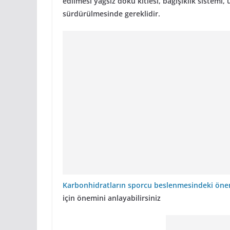
edilmesi yağsız doku kitlesi, bağışıklık siste
sürdürülmesinde gereklidir.
Karbonhidratların sporcu beslenmesindeki öne
için önemini anlayabilirsiniz