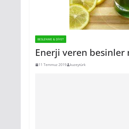
BESLENME & DIYET
Enerji veren besinler 
11 Temmuz 2019
kuzeytürk