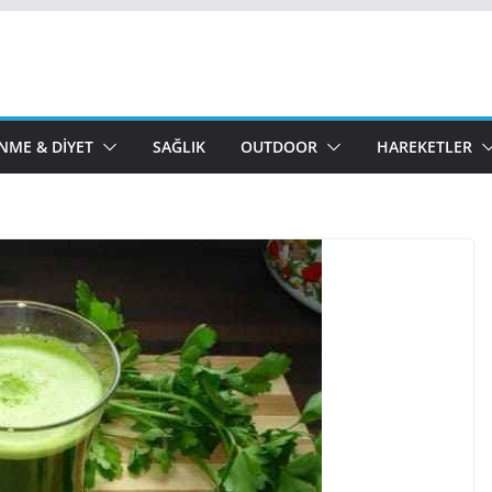
NME & DIYET
SAĞLIK
OUTDOOR
HAREKETLER