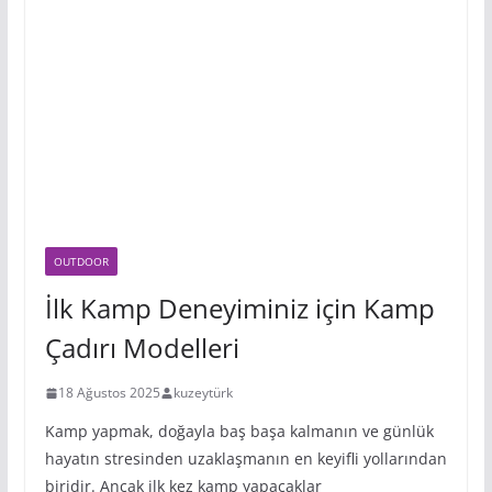
Melatonin Hakkında Bilinmesi
Gerekenler
12 Kasım 2021
Outdoor
OUTDOOR