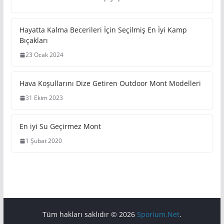
İlk Kamp Deneyiminiz için Kamp
Çadırı Modelleri
18 Ağustos 2025
kuzeytürk
Kamp yapmak, doğayla baş başa kalmanın ve günlük
hayatın stresinden uzaklaşmanın en keyifli yollarından
biridir. Ancak ilk kez kamp yapacaklar
Hayatta Kalma Becerileri İçin
Seçilmiş En İyi Kamp Bıçakları
23 Ocak 2024
Hava Koşullarını Dize Getiren
Outdoor Mont Modelleri
31 Ekim 2023