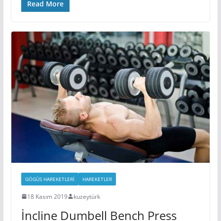
Read More
GÖGÜS HAREKETLERI
HAREKETLER
18 Kasım 2019
kuzeytürk
İncline Dumbell Bench Press